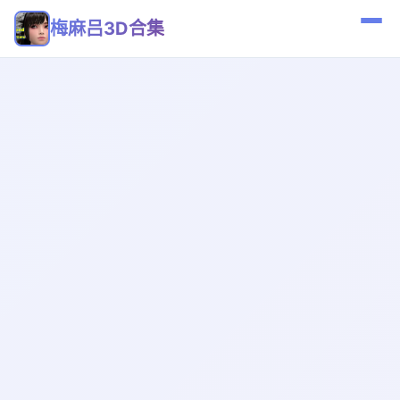
梅麻吕3D合集