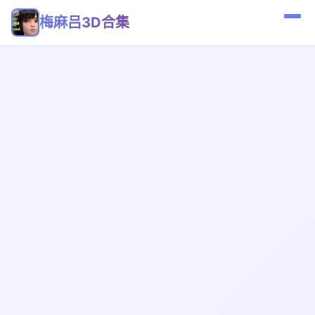
梅麻吕3D合集