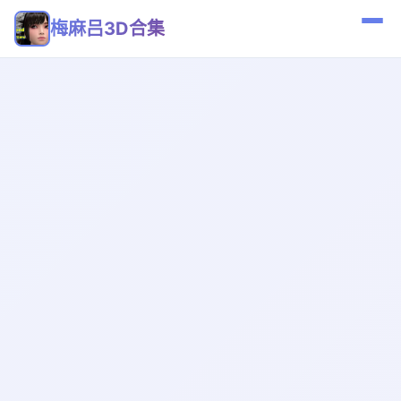
梅麻吕3D合集