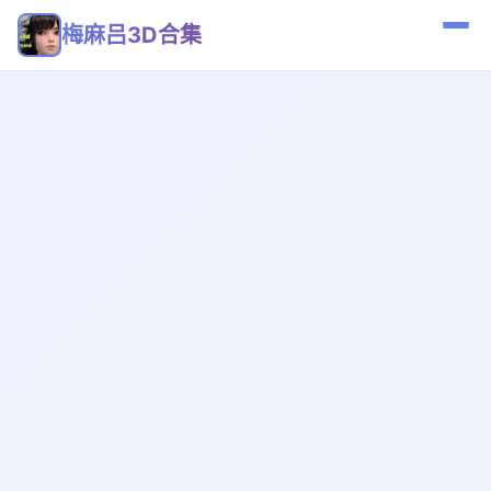
梅麻吕3D合集