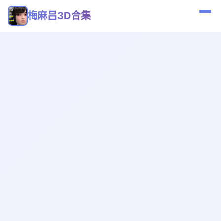
梅麻吕3D合集