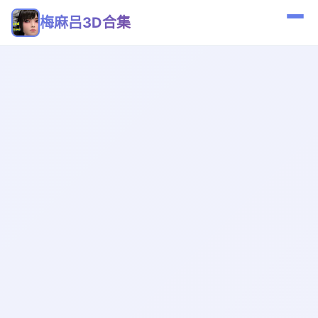
梅麻吕3D合集