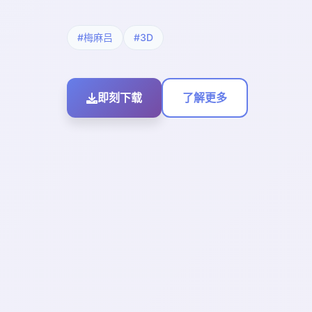
#梅麻吕
#3D
即刻下载
了解更多