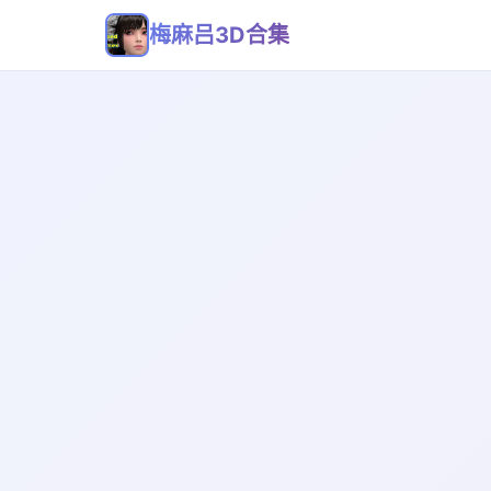
梅麻吕3D合集