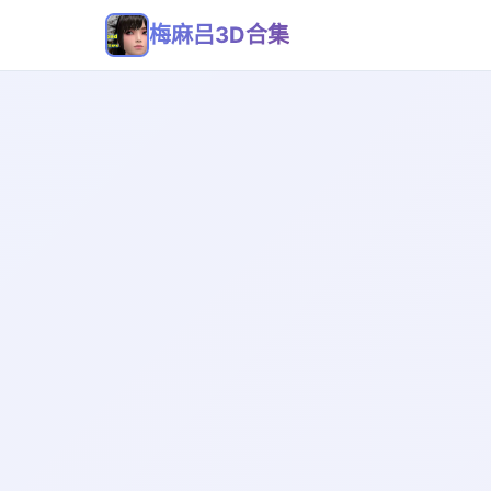
梅麻吕3D合集