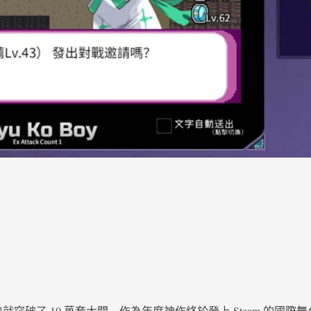
後很快就突破了 10 萬套大關，作為年度神作終於登上 Steam 的國際舞