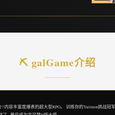
⛏️ galGame介绍
!内容丰富度爆表的超大型RPG。 训练你的Yarimon挑战冠军的
了...最后成为宝可梦H版大师