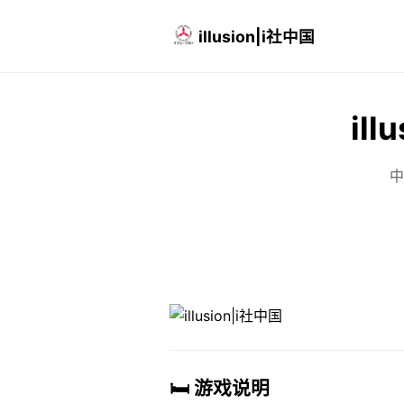
illusion|i社中国
ill
中
🛏️ 游戏说明