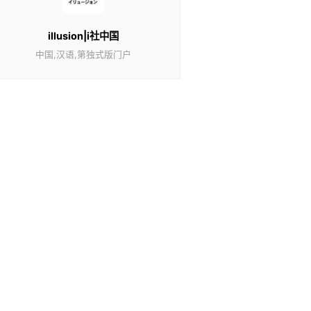
illusion|i社中国
中国,汉语,第独式版门户