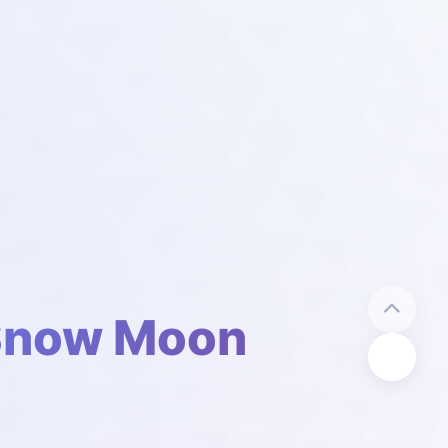
now Moon
C