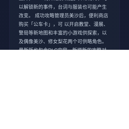
以解锁新的事件，台词与服装也可能产生
改变。 成功攻略管理员美沙后，便利商店
购买「公车卡」，可 以开启教堂、漫展、
警局等新地图和丰富的小游戏供探索，以
及偶像美沙、修女梨花两个可供略角色。
最新版也包含DLC内容，新增新的攻略对
象「女主播」。 游戏玩法 每天分为早上、
下午、晚上、午夜四个时段，每个时段可
选择不同行动，如工作赚钱、探索地图与
NPC对话等，自由度相当高。 随着游戏的
进行，可以探索的地区和可以互动的角色
会越来越多。每个时段会出现的NPC和可
以玩的小游戏也会有变化，增加探索的乐
趣。 透过社群审查的工作，与女主角们互
动。同时一边提升职等，一边提高世界的